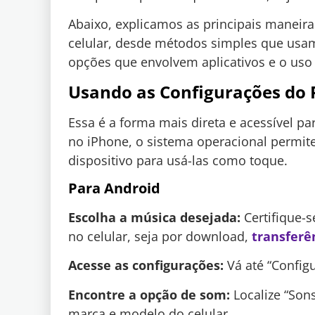
Abaixo, explicamos as principais maneir
celular, desde métodos simples que usam
opções que envolvem aplicativos e o us
Usando as Configurações do P
Essa é a forma mais direta e acessível p
no iPhone, o sistema operacional permi
dispositivo para usá-las como toque.
Para Android
Escolha a música desejada:
Certifique-s
no celular, seja por download,
transferê
Acesse as configurações:
Vá até “Config
Encontre a opção de som:
Localize “Son
marca e modelo do celular.