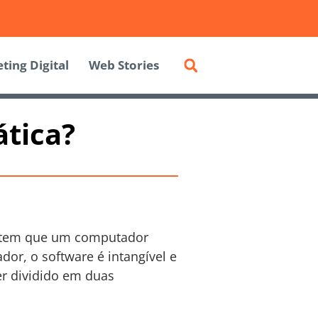
ting Digital
Web Stories
ática?
mitem que um computador
dor, o software é intangível e
er dividido em duas