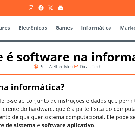
ares
Eletrônicos
Games
Informática
Marke
 é software na inform
Por:
Welber Melo
Dicas Tech
na informática?
efere-se ao conjunto de instruções e dados que per
Diferente do hardware, que é a parte física do computa
ento de qualquer sistema computacional. Ele pode s
re de sistema
e
software aplicativo
.