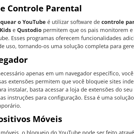
e Controle Parental
oquear o YouTube
é utilizar software de
controle pa
Kids
e
Qustodio
permitem que os pais monitorem e r
Tube. Esses programas oferecem funcionalidades adic
 de uso, tornando-os uma solução completa para geren
egador
necessário apenas em um navegador específico, voc
ssas extensões permitem que você bloqueie sites inde
ara instalar, basta acessar a loja de extensões do se
as instruções para configuração. Essa é uma solução 
porário.
ositivos Móveis
s móveis, o bloqueio do YouTube pode ser feito atrav