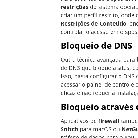
restrições
do sistema operac
criar um perfil restrito, ond
Restrições de Conteúdo
, on
controlar o acesso em disposi
Bloqueio de DNS
Outra técnica avançada para
de DNS que bloqueia sites, 
isso, basta configurar o DNS
acessar o painel de controle 
eficaz e não requer a instalaç
Bloqueio através 
Aplicativos de
firewall
também
Snitch
para macOS ou
NetG
tráfego de dados para o YouT