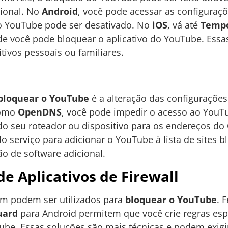
ional. No
Android
, você pode acessar as configuraç
e o YouTube pode ser desativado. No
iOS
, vá até
Tempo
de você pode bloquear o aplicativo do YouTube. Essa
tivos pessoais ou familiares.
bloquear o YouTube
é a alteração das configuraçõe
como
OpenDNS
, você pode impedir o acesso ao YouT
 do seu roteador ou dispositivo para os endereços d
do serviço para adicionar o YouTube à lista de sites
ão de software adicional.
de Aplicativos de Firewall
 podem ser utilizados para
bloquear o YouTube
. 
uard
para Android permitem que você crie regras esp
ube. Essas soluções são mais técnicas e podem exig