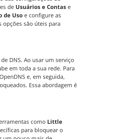
ões de
Usuários e Contas
e
 de Uso
e configure as
s opções são úteis para
s de DNS. Ao usar um serviço
ube em toda a sua rede. Para
o OpenDNS e, em seguida,
 bloqueados. Essa abordagem é
Ferramentas como
Little
ecíficas para bloquear o
ir um pouco mais de