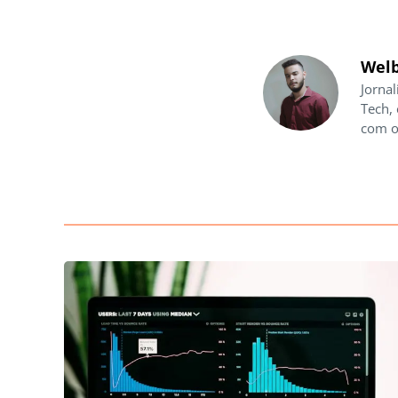
Welb
Jornal
Tech,
com o