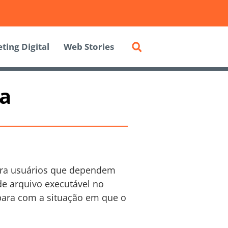
ting Digital
Web Stories
ta
para usuários que dependem
de arquivo executável no
para com a situação em que o