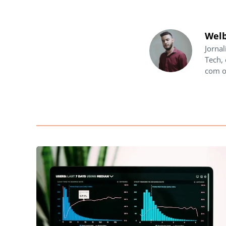
Welb
Jornal
Tech,
com o