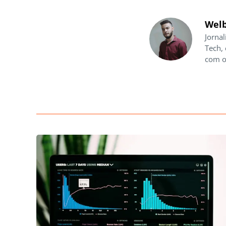
Welb
Jornal
Tech,
com o