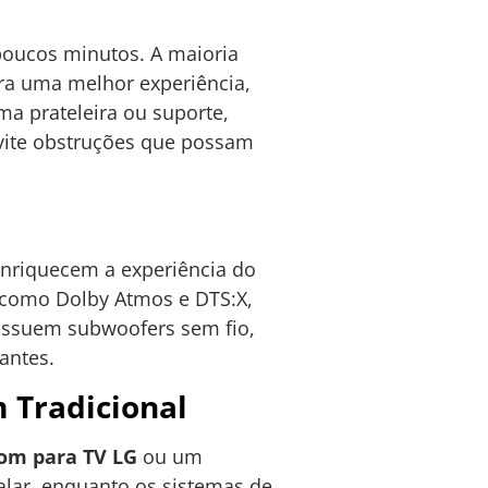
poucos minutos. A maioria
ra uma melhor experiência,
a prateleira ou suporte,
evite obstruções que possam
nriquecem a experiência do
, como Dolby Atmos e DTS:X,
ossuem subwoofers sem fio,
antes.
 Tradicional
som para TV LG
ou um
alar, enquanto os sistemas de