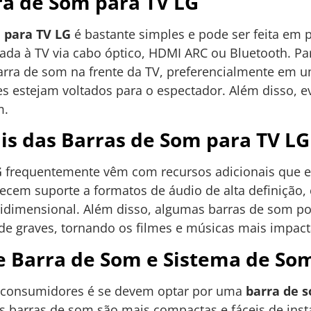
ra de Som para TV LG
 para TV LG
é bastante simples e pode ser feita em 
da à TV via cabo óptico, HDMI ARC ou Bluetooth. Pa
rra de som na frente da TV, preferencialmente em um
tes estejam voltados para o espectador. Além disso, 
m.
is das Barras de Som para TV LG
G
frequentemente vêm com recursos adicionais que e
ecem suporte a formatos de áudio de alta definição
dimensional. Além disso, algumas barras de som p
e graves, tornando os filmes e músicas mais impact
 Barra de Som e Sistema de Som
consumidores é se devem optar por uma
barra de 
As barras de som são mais compactas e fáceis de inst