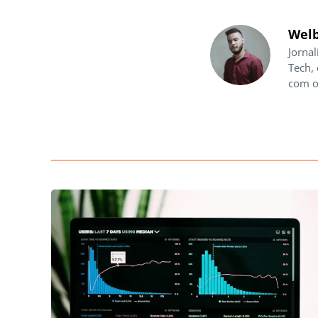
Welb
Jornal
Tech,
com o