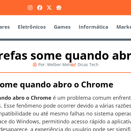
ares
Eletrônicos
Games
Informática
Marke
arefas some quando ab
Por:
Welber Melo
Dicas Tech
 some quando abro o Chrome
ando abro o Chrome
é um problema comum enfrenta
 Esse fenômeno pode ocorrer devido a várias razões
atibilidade ou até mesmo falhas no sistema operacio
ace do Windows, permitindo acesso rápido a aplicativ
esaparece, a experiência do usuário pode ser signif