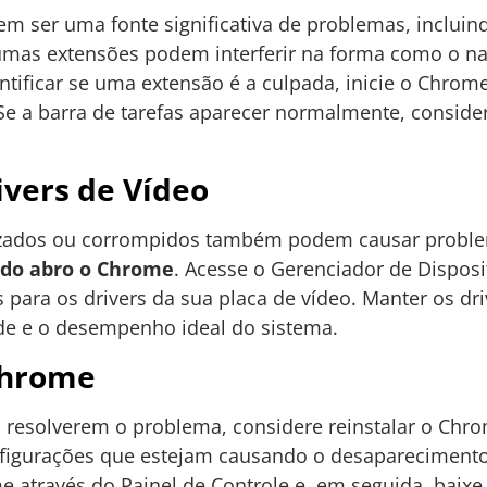
 ser uma fonte significativa de problemas, incluin
gumas extensões podem interferir na forma como o n
entificar se uma extensão é a culpada, inicie o Chr
 Se a barra de tarefas aparecer normalmente, conside
ivers de Vídeo
lizados ou corrompidos também podem causar problem
ndo abro o Chrome
. Acesse o Gerenciador de Disposi
 para os drivers da sua placa de vídeo. Manter os dri
ade e o desempenho ideal do sistema.
Chrome
 resolverem o problema, considere reinstalar o Chrom
figurações que estejam causando o desapareciment
me através do Painel de Controle e, em seguida, baixe