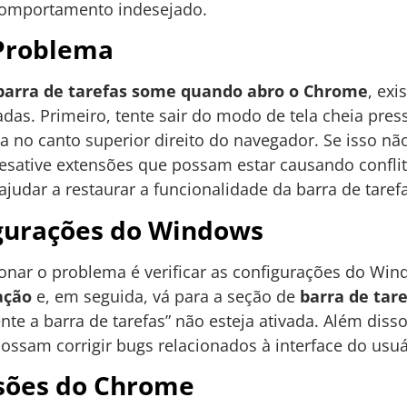
comportamento indesejado.
Problema
barra de tarefas some quando abro o Chrome
, ex
das. Primeiro, tente sair do modo de tela cheia pres
ia no canto superior direito do navegador. Se isso não
sative extensões que possam estar causando conflit
dar a restaurar a funcionalidade da barra de tarefa
igurações do Windows
nar o problema é verificar as configurações do Win
ação
e, em seguida, vá para a seção de
barra de tar
e a barra de tarefas” não esteja ativada. Além disso,
sam corrigir bugs relacionados à interface do usuá
sões do Chrome