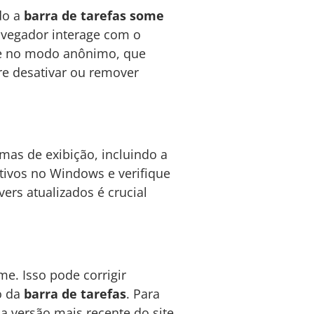
do a
barra de tarefas some
avegador interage com o
ome no modo anônimo, que
re desativar ou remover
as de exibição, incluindo a
tivos no Windows e verifique
vers atualizados é crucial
e. Isso pode corrigir
o da
barra de tarefas
. Para
 a versão mais recente do site