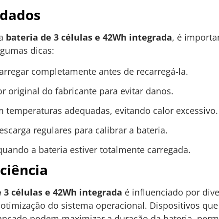
idados
da
bateria de 3 células e 42Wh integrada
, é importa
lgumas dicas:
scarregar completamente antes de recarregá-la.
r original do fabricante para evitar danos.
m temperaturas adequadas, evitando calor excessivo.
escarga regulares para calibrar a bateria.
uando a bateria estiver totalmente carregada.
ciência
e 3 células e 42Wh integrada
é influenciado por dive
 otimização do sistema operacional. Dispositivos qu
ançado podem maximizar a duração da bateria, permi