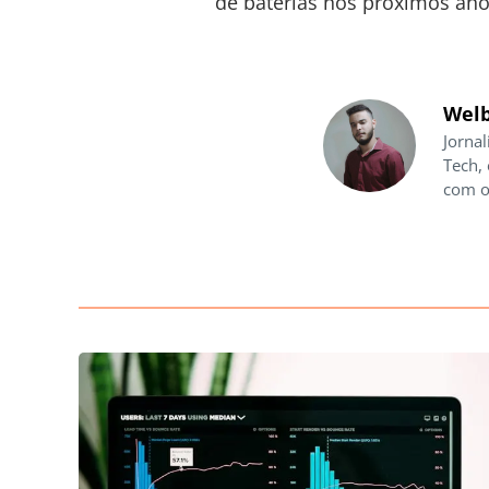
de baterias nos próximos ano
Welb
Jornal
Tech,
com o