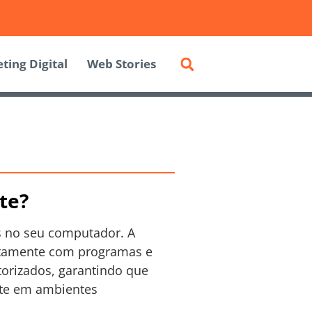
ting Digital
Web Stories
te?
s no seu computador. A
untamente com programas e
torizados, garantindo que
nte em ambientes