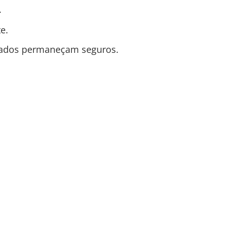
.
e.
s dados permaneçam seguros.