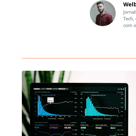
Welb
Jornal
Tech,
com o