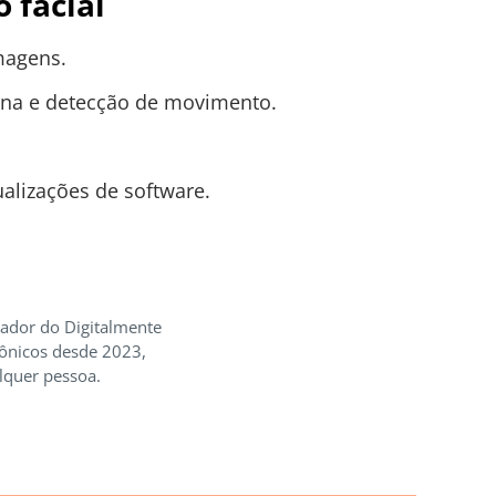
 facial
magens.
rna e detecção de movimento.
alizações de software.
iador do Digitalmente
rônicos desde 2023,
lquer pessoa.