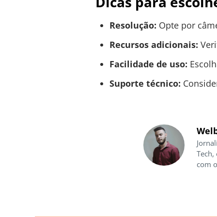
Dicas para escolh
Resolução:
Opte por câmer
Recursos adicionais:
Veri
Facilidade de uso:
Escolha
Suporte técnico:
Consider
Welb
Jornal
Tech,
com o