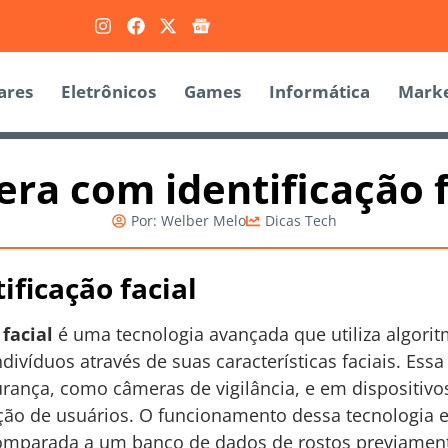
ares
Eletrônicos
Games
Informática
Marke
ra com identificação f
Por:
Welber Melo
Dicas Tech
ficação facial
facial
é uma tecnologia avançada que utiliza algori
indivíduos através de suas características faciais. Es
urança, como câmeras de vigilância, e em dispositi
ção de usuários. O funcionamento dessa tecnologia 
comparada a um banco de dados de rostos previament