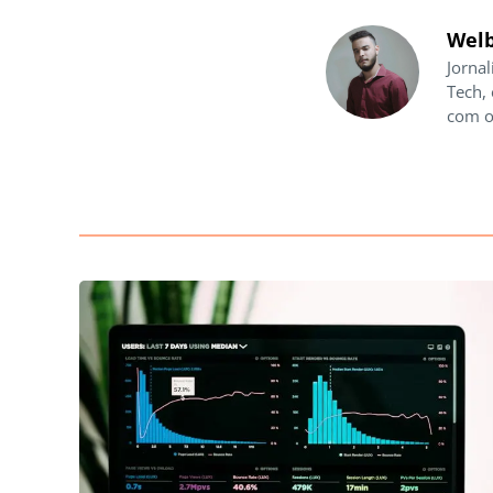
Welb
Jornal
Tech,
com o