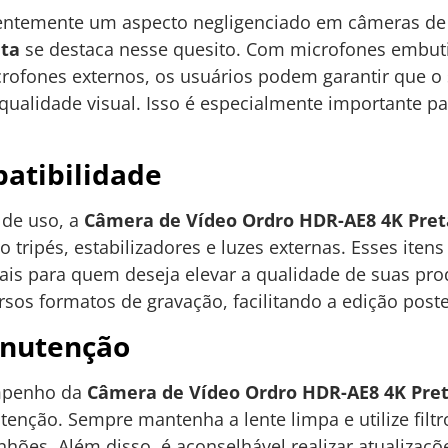
uentemente um aspecto negligenciado em câmeras de
eta
se destaca nesse quesito. Com microfones embutid
crofones externos, os usuários podem garantir que o
ualidade visual. Isso é especialmente importante pa
atibilidade
 de uso, a
Câmera de Vídeo Ordro HDR-AE8 4K Pret
 tripés, estabilizadores e luzes externas. Esses ite
is para quem deseja elevar a qualidade de suas pro
os formatos de gravação, facilitando a edição poste
anutenção
empenho da
Câmera de Vídeo Ordro HDR-AE8 4K Pre
enção. Sempre mantenha a lente limpa e utilize filt
anhões. Além disso, é aconselhável realizar atualiza