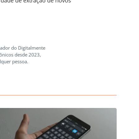
idade de extração de novos
iador do Digitalmente
rônicos desde 2023,
lquer pessoa.