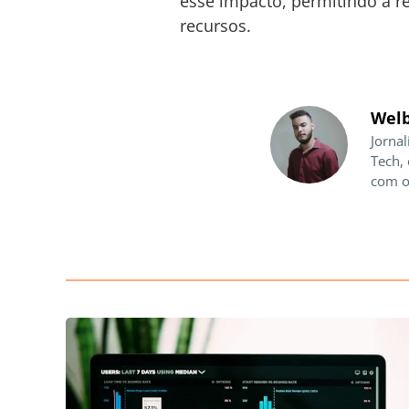
esse impacto, permitindo a r
recursos.
Welb
Jornal
Tech,
com o