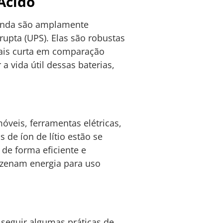
Ácido
ainda são amplamente
rupta (UPS). Elas são robustas
mais curta em comparação
 vida útil dessas baterias,
óveis, ferramentas elétricas,
 de íon de lítio estão se
 de forma eficiente e
mazenam energia para uso
 seguir algumas práticas de