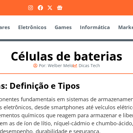
ares
Eletrônicos
Games
Informática
Marke
Células de baterias
Por:
Welber Melo
Dicas Tech
s: Definição e Tipos
ponentes fundamentais em sistemas de armazenamento
 eletrônicos, desde smartphones até veículos elétrico
entos químicos que reagem para armazenar e liberar
em as de íon de lítio, níquel-cádmio e chumbo-ácid
de desempenho, durabilidade e segurança.