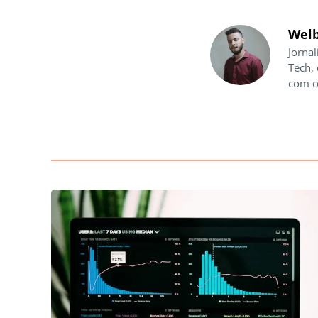
Welb
Jornal
Tech,
com o