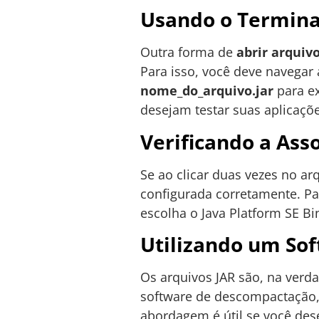
Usando o Termin
Outra forma de
abrir arquiv
Para isso, você deve navegar 
nome_do_arquivo.jar
para ex
desejam testar suas aplicaçõ
Verificando a Ass
Se ao clicar duas vezes no ar
configurada corretamente. Par
escolha o Java Platform SE Bi
Utilizando um So
Os arquivos JAR são, na verd
software de descompactação
abordagem é útil se você dese