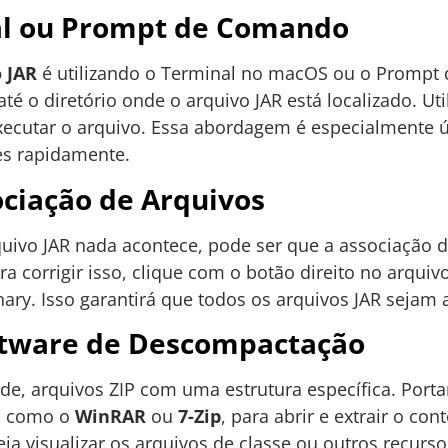
al ou Prompt de Comando
o JAR
é utilizando o Terminal no macOS ou o Promp
até o diretório onde o arquivo JAR está localizado. U
ecutar o arquivo. Essa abordagem é especialmente ú
es rapidamente.
ociação de Arquivos
quivo JAR nada acontece, pode ser que a associação d
a corrigir isso, clique com o botão direito no arquivo
nary. Isso garantirá que todos os arquivos JAR sejam
ftware de Descompactação
ade, arquivos ZIP com uma estrutura específica. Port
, como o
WinRAR
ou
7-Zip
, para abrir e extrair o co
ja visualizar os arquivos de classe ou outros recurs