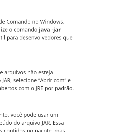
t de Comando no Windows.
tilize o comando
java -jar
til para desenvolvedores que
e arquivos não esteja
 JAR, selecione “Abrir com” e
 abertos com o JRE por padrão.
anto, você pode usar um
nteúdo do arquivo JAR. Essa
os contidos no pacote, mas