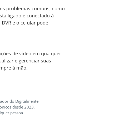
lguns problemas comuns, como
está ligado e conectado à
o DVR e o celular pode
ações de vídeo em qualquer
alizar e gerenciar suas
empre à mão.
iador do Digitalmente
rônicos desde 2023,
lquer pessoa.