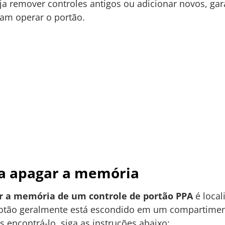
a remover controles antigos ou adicionar novos, ga
sam operar o portão.
ra apagar a memória
r a memória de um controle de portão PPA
é local
botão geralmente está escondido em um compartiment
 encontrá-lo, siga as instruções abaixo: