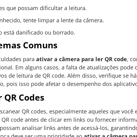
es que possam dificultar a leitura.
nhecido, tente limpar a lente da câmera.
o está danificado ou borrado.
lemas Comuns
iculdades para
ativar a câmera para ler QR code
, co
ional. Em alguns casos, a falta de atualizações pode
os de leitura de QR code. Além disso, verifique se há
, pois isso pode afetar o desempenho dos aplicativ
r QR Codes
escanear QR codes, especialmente aqueles que você e
QR code antes de clicar em links ou fornecer informa
possam analisar links antes de acessá-los, garantind
ança deve ser uma prioridade ao
ativar a câmera pa