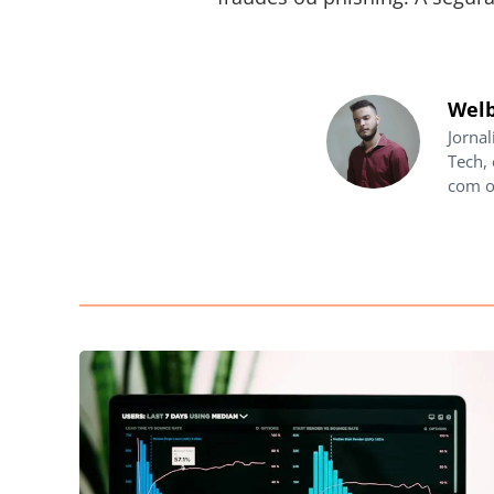
Welb
Jornal
Tech,
com o