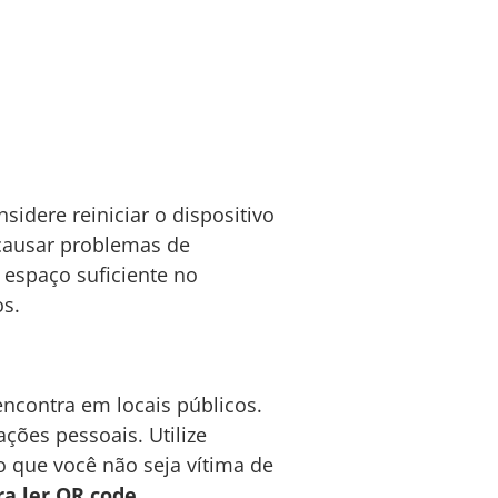
nsidere reiniciar o dispositivo
 causar problemas de
 espaço suficiente no
os.
ncontra em locais públicos.
ções pessoais. Utilize
o que você não seja vítima de
ra ler QR code
.