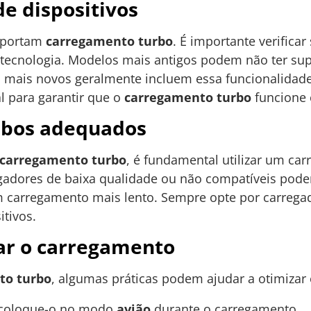
e dispositivos
suportam
carregamento turbo
. É importante verifica
 tecnologia. Modelos mais antigos podem não ter su
s mais novos geralmente incluem essa funcionalidad
l para garantir que o
carregamento turbo
funcione 
abos adequados
carregamento turbo
, é fundamental utilizar um ca
gadores de baixa qualidade ou não compatíveis pode
 carregamento mais lento. Sempre opte por carregado
itivos.
zar o carregamento
to turbo
, algumas práticas podem ajudar a otimizar
u coloque-o no modo
avião
durante o carregamento.