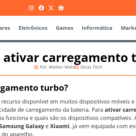
ares
Eletrônicos
Games
Informática
Marke
ativar carregamento 
Por:
Welber Melo
Dicas Tech
egamento turbo?
recurso disponível em muitos dispositivos móveis e
ocidade de carregamento da bateria. Para
ativar car
a funciona e quais são os dispositivos compatíveis.
Samsung Galaxy
e
Xiaomi
, já vem equipada com es
 do aparelho.