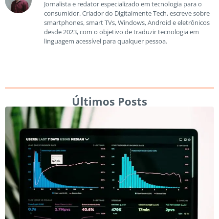
Jornalista e redator especializado em tecnologia para o
consumidor. Criador do Digitalmente Tech, escreve sobre
smartphones, smart TVs, Windows, Android e eletrônicos
desde 2023, com o objetivo de traduzir tecnologia em
linguagem acessível para qualquer pessoa.
Últimos Posts