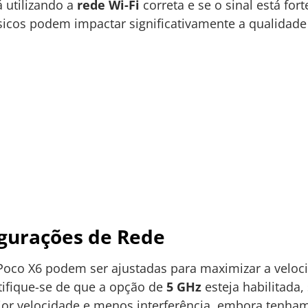
á utilizando a
rede Wi-Fi
correta e se o sinal está for
ísicos podem impactar significativamente a qualidad
igurações de Rede
Poco X6 podem ser ajustadas para maximizar a veloci
tifique-se de que a opção de
5 GHz
esteja habilitada,
or velocidade e menos interferência, embora tenha