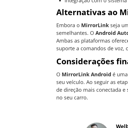
Integração com o sistema
Alternativas ao M
Embora o
MirrorLink
seja um
semelhantes. O
Android Aut
Ambas as plataformas oferece
suporte a comandos de voz, o
Considerações fin
O
MirrorLink Android
é uma 
seu veículo. Ao seguir as eta
de direção mais conectada e 
no seu carro.
Welb