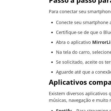
Passo a passo par
Para conectar seu smartphone
Conecte seu smartphone 
Certifique-se de que o Blu
Abra o aplicativo
MirrorL
Na tela do carro, selecio
Se solicitado, aceite os 
Aguarde até que a conexão 
Aplicativos compa
Existem diversos aplicativo
músicas, navegação e muito m
Spotify
– Para streaming 