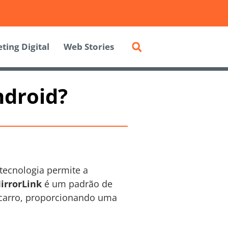
ting Digital
Web Stories
ndroid?
tecnologia permite a
irrorLink
é um padrão de
o carro, proporcionando uma