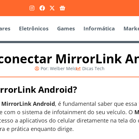
ares
Eletrônicos
Games
Informática
Marke
onectar MirrorLink A
Por:
Welber Melo
Dicas Tech
rrorLink Android?
r
MirrorLink Android
, é fundamental saber que essa 
e com o sistema de infotainment do seu veículo. O
M
acesso a aplicativos do celular diretamente na tela d
a e prática enquanto dirige.