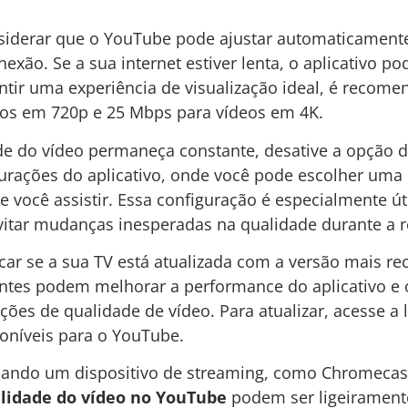
nsiderar que o YouTube pode ajustar automaticament
exão. Se a sua internet estiver lenta, o aplicativo po
antir uma experiência de visualização ideal, é recom
os em 720p e 25 Mbps para vídeos em 4K.
de do vídeo permaneça constante, desative a opção 
gurações do aplicativo, onde você pode escolher uma 
e você assistir. Essa configuração é especialmente 
 evitar mudanças inesperadas na qualidade durante a 
icar se a sua TV está atualizada com a versão mais re
ntes podem melhorar a performance do aplicativo e 
ções de qualidade de vídeo. Para atualizar, acesse a l
poníveis para o YouTube.
usando um dispositivo de streaming, como Chromecast
alidade do vídeo no YouTube
podem ser ligeiramente