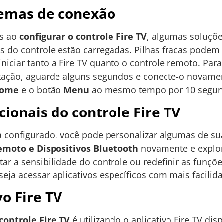
emas de conexão
es ao
configurar o controle Fire TV
, algumas soluçõe
has do controle estão carregadas. Pilhas fracas pode
niciar tanto a Fire TV quanto o controle remoto. Para r
ação, aguarde alguns segundos e conecte-o novamente
ome
e o botão
Menu
ao mesmo tempo por 10 segun
cionais do controle Fire TV
a configurado, você pode personalizar algumas de su
emoto e Dispositivos Bluetooth
novamente e explor
ar a sensibilidade do controle ou redefinir as funçõe
seja acessar aplicativos específicos com mais facilid
o Fire TV
controle Fire TV
é utilizando o aplicativo Fire TV di