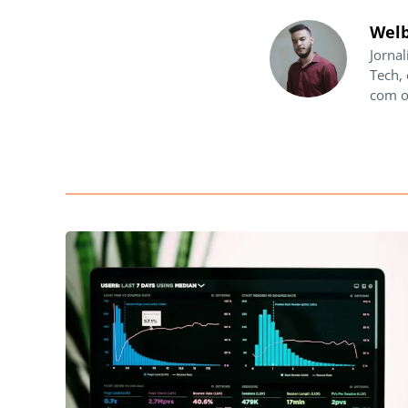
Welb
Jornal
Tech,
com o