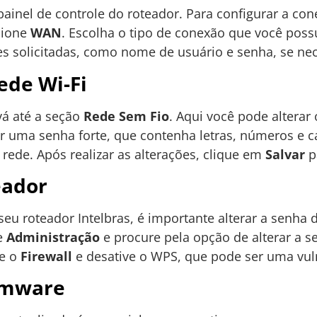
ainel de controle do roteador. Para configurar a con
cione
WAN
. Escolha o tipo de conexão que você pos
ões solicitadas, como nome de usuário e senha, se ne
ede Wi-Fi
 vá até a seção
Rede Sem Fio
. Aqui você pode alterar
r uma senha forte, que contenha letras, números e ca
rede. Após realizar as alterações, clique em
Salvar
p
eador
seu roteador Intelbras, é importante alterar a senha 
de
Administração
e procure pela opção de alterar a 
ve o
Firewall
e desative o WPS, que pode ser uma vul
irmware