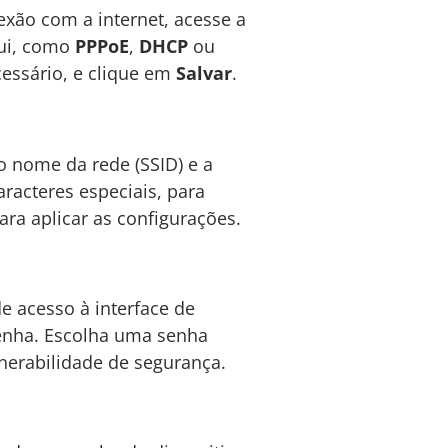
exão com a internet, acesse a
sui, como
PPPoE
,
DHCP
ou
cessário, e clique em
Salvar
.
 o nome da rede (SSID) e a
racteres especiais, para
ara aplicar as configurações.
de acesso à interface de
senha. Escolha uma senha
nerabilidade de segurança.