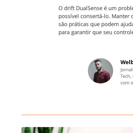
O drift DualSense é um probl
possível consertá-lo. Manter 
são práticas que podem ajuda
para garantir que seu control
Welb
Jornal
Tech,
com o