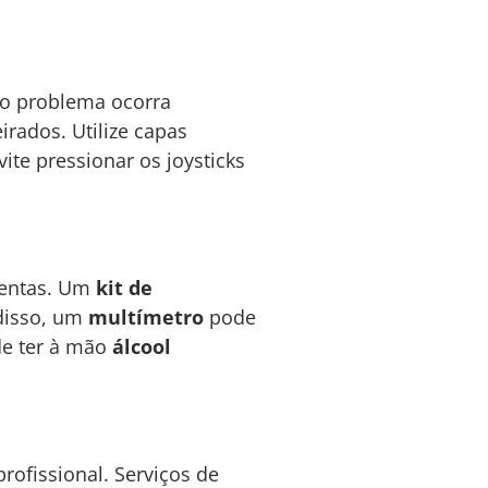
e o problema ocorra
rados. Utilize capas
ite pressionar os joysticks
amentas. Um
kit de
 disso, um
multímetro
pode
de ter à mão
álcool
profissional. Serviços de