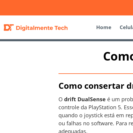
Home
Celul
Como
Como consertar d
O
drift DualSense
é um probl
controle da PlayStation 5. E
quando o joystick está em re
ou falhas no software. Para r
adequadas.