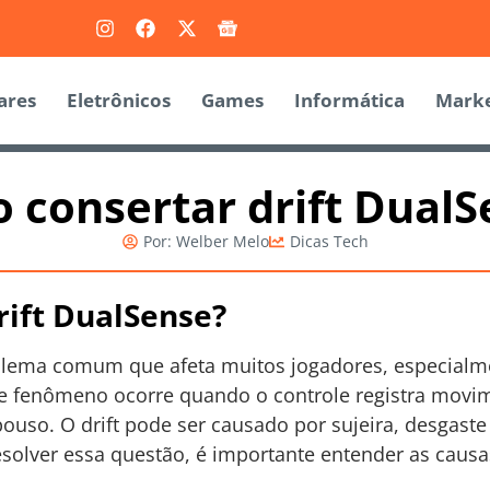
ares
Eletrônicos
Games
Informática
Marke
 consertar drift DualS
Por:
Welber Melo
Dicas Tech
rift DualSense?
ema comum que afeta muitos jogadores, especialme
sse fenômeno ocorre quando o controle registra mov
pouso. O drift pode ser causado por sujeira, desgas
esolver essa questão, é importante entender as causa