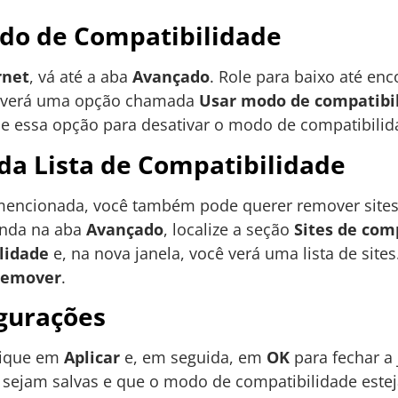
do de Compatibilidade
rnet
, vá até a aba
Avançado
. Role para baixo até enc
cê verá uma opção chamada
Usar modo de compatibil
e essa opção para desativar o modo de compatibilid
da Lista de Compatibilidade
encionada, você também pode querer remover sites e
ainda na aba
Avançado
, localize a seção
Sites de com
lidade
e, na nova janela, você verá uma lista de sites
emover
.
igurações
clique em
Aplicar
e, em seguida, em
OK
para fechar a 
s sejam salvas e que o modo de compatibilidade estej