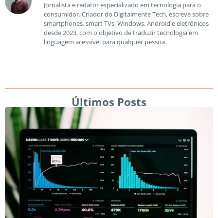
Jornalista e redator especializado em tecnologia para o
consumidor. Criador do Digitalmente Tech, escreve sobre
smartphones, smart TVs, Windows, Android e eletrônicos
desde 2023, com o objetivo de traduzir tecnologia em
linguagem acessível para qualquer pessoa.
Últimos Posts