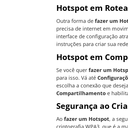
Hotspot em Rotea
Outra forma de
fazer um Ho
precisa de internet em movime
interface de configuração atr
instruções para criar sua red
Hotspot em Comp
Se você quer
fazer um Hots
para isso. Vá até
Configuraç
escolha a conexão que deseja
Compartilhamento
e habilit
Segurança ao Cri
Ao
fazer um Hotspot
, a seg
criptografia WPA3, que é a m