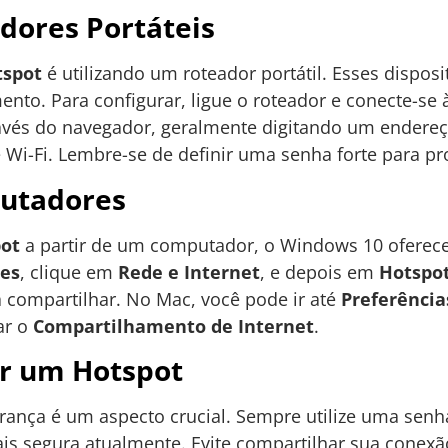
dores Portáteis
tspot
é utilizando um roteador portátil. Esses dispos
nto. Para configurar, ligue o roteador e conecte-se 
avés do navegador, geralmente digitando um endereço 
e Wi-Fi. Lembre-se de definir uma senha forte para p
utadores
pot
a partir de um computador, o Windows 10 oferece
ões
, clique em
Rede e Internet
, e depois em
Hotspo
 compartilhar. No Mac, você pode ir até
Preferência
ar o
Compartilhamento de Internet
.
ar um Hotspot
urança é um aspecto crucial. Sempre utilize uma senha 
ais segura atualmente. Evite compartilhar sua conexã