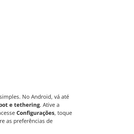
imples. No Android, vá até
pot e tethering
. Ative a
 acesse
Configurações
, toque
ure as preferências de