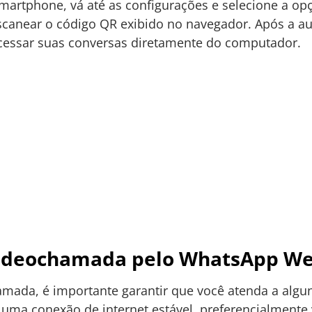
martphone, vá até as configurações e selecione a op
scanear o código QR exibido no navegador. Após a au
acessar suas conversas diretamente do computador.
Videochamada pelo WhatsApp W
amada, é importante garantir que você atenda a algun
uma conexão de internet estável, preferencialmente vi