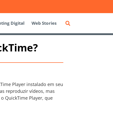
ting Digital
Web Stories
ickTime?
ckTime Player instalado em seu
as reproduzir vídeos, mas
a o QuickTime Player, que