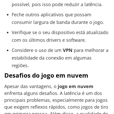
possível, pois isso pode reduzir a latência.
Feche outros aplicativos que possam
consumir largura de banda durante o jogo.
Verifique se o seu dispositivo está atualizado
com os últimos drivers e software.
Considere o uso de um
VPN
para melhorar a
estabilidade da conexão em algumas
regiões.
Desafios do jogo em nuvem
Apesar das vantagens, o
jogo em nuvem
enfrenta alguns desafios. A latência é um dos
principais problemas, especialmente para jogos
que exigem reflexos rápidos, como jogos de tiro
em primeira pessoa. Além disso, a qualidade do