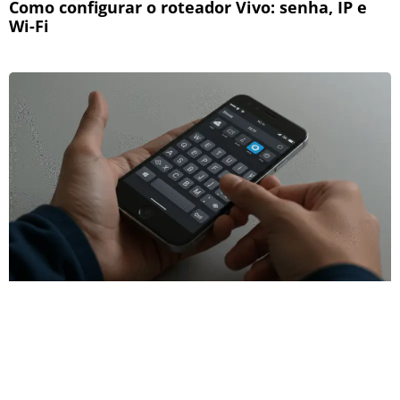
Como configurar o roteador Vivo: senha, IP e
Wi-Fi