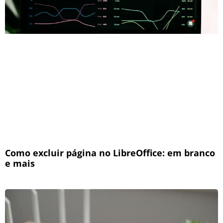
Como excluir página no LibreOffice: em branco
e mais