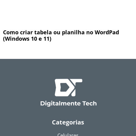
Como criar tabela ou planilha no WordPad
(Windows 10 e 11)
Categorias
Celulares