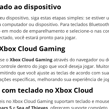
ado ao dispositivo
eu dispositivo, siga estas etapas simples: se estiver
 computador ou dispositivo. Para teclados Bluetooth
ado em modo de emparelhamento e selecione-o nas co
ctado, você estará pronto para jogar.
 Xbox Cloud Gaming
sse o
Xbox Cloud Gaming
através do navegador ou do
 controle dentro do jogo que você deseja jogar. Muit
rmitindo que você ajuste as teclas de acordo com sua 
ações específicas, melhorando sua experiência de jo
 com teclado no Xbox Cloud
eis no Xbox Cloud Gaming suportam teclado e mouse.
ears 5
e
Sea of Thieves
, oferecem suporte completo a