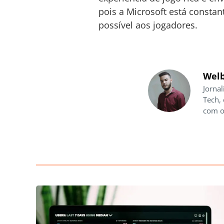
pois a Microsoft está consta
possível aos jogadores.
Welb
Jornal
Tech,
com o