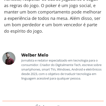
as regras do jogo. O poker é um jogo social, e
manter um bom comportamento pode melhorar
a experiência de todos na mesa. Além disso, ser
um bom perdedor e um bom vencedor é parte
do espírito do jogo.
Welber Melo
Jornalista e redator especializado em tecnologia para o
consumidor. Criador do Digitalmente Tech, escreve sobre
smartphones, smart TVs, Windows, Android e eletrônicos
desde 2023, com o objetivo de traduzir tecnologia em
linguagem acessível para qualquer pessoa.