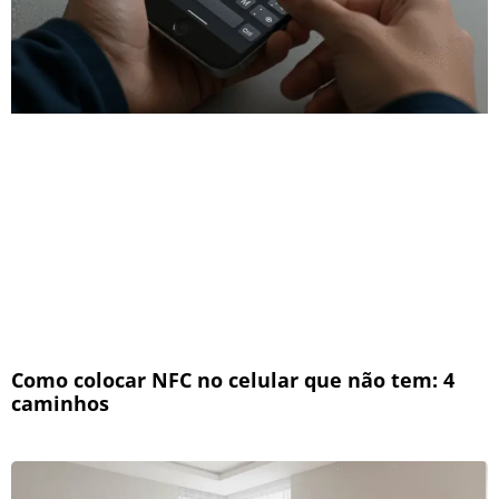
Como colocar NFC no celular que não tem: 4
caminhos