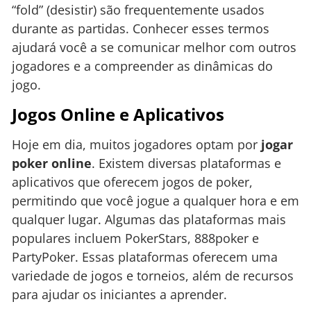
“fold” (desistir) são frequentemente usados
durante as partidas. Conhecer esses termos
ajudará você a se comunicar melhor com outros
jogadores e a compreender as dinâmicas do
jogo.
Jogos Online e Aplicativos
Hoje em dia, muitos jogadores optam por
jogar
poker online
. Existem diversas plataformas e
aplicativos que oferecem jogos de poker,
permitindo que você jogue a qualquer hora e em
qualquer lugar. Algumas das plataformas mais
populares incluem PokerStars, 888poker e
PartyPoker. Essas plataformas oferecem uma
variedade de jogos e torneios, além de recursos
para ajudar os iniciantes a aprender.