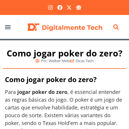
Marketing Digital
Como jogar poker do zero?
Por:
Welber Melo
Dicas Tech
Como jogar poker do zero?
Para
jogar poker do zero
, é essencial entender
as regras básicas do jogo. O poker é um jogo de
cartas que envolve habilidade, estratégia e um
pouco de sorte. Existem várias variantes do
poker, sendo o Texas Hold’em a mais popular.