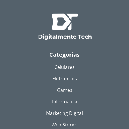
Categorias
Celulares
Eletrônicos
Games
Informática
Marketing Digital
Web Stories