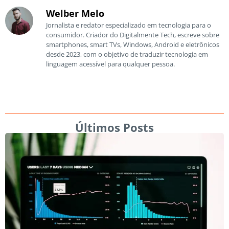
Welber Melo
Jornalista e redator especializado em tecnologia para o
consumidor. Criador do Digitalmente Tech, escreve sobre
smartphones, smart TVs, Windows, Android e eletrônicos
desde 2023, com o objetivo de traduzir tecnologia em
linguagem acessível para qualquer pessoa.
Últimos Posts