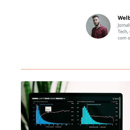
Welb
Jornal
Tech,
com o