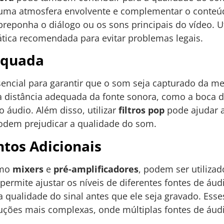
uma atmosfera envolvente e complementar o conteúd
reponha o diálogo ou os sons principais do vídeo. Util
ática recomendada para evitar problemas legais.
equada
sencial para garantir que o som seja capturado da me
 distância adequada da fonte sonora, como a boca d
o áudio. Além disso, utilizar
filtros pop
pode ajudar a
podem prejudicar a qualidade do som.
tos Adicionais
omo
mixers
e
pré-amplificadores
, podem ser utiliza
ermite ajustar os níveis de diferentes fontes de áu
qualidade do sinal antes que ele seja gravado. Esse
uções mais complexas, onde múltiplas fontes de áud