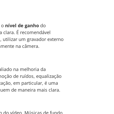
r o
nível de ganho
do
a clara. É recomendável
o, utilizar um gravador externo
amente na câmera.
liado na melhoria da
oção de ruídos, equalização
zação, em particular, é uma
aquem de maneira mais clara.
 do vídeo. Músicas de fundo