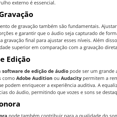
lho externo é essencial.
 Gravação
ento de gravação também são fundamentais. Ajusta
orções e garantir que o áudio seja capturado de form
a gravação final para ajustar esses níveis. Além diss
dade superior em comparação com a gravação diret
e Edição
m
software de edição de áudio
pode ser um grande a
as como
Adobe Audition
ou
Audacity
permitem a rem
ue podem enriquecer a experiência auditiva. A equali
ncias do áudio, permitindo que vozes e sons se dest
Sonora
nora
pode também contribuir para a qualidade do som