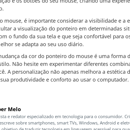
ação e os botões do seu mouse, criando uma experiê
o.
o mouse, é importante considerar a visibilidade e a 
ultar a visualização do ponteiro em determinadas sit
m o fundo da sua tela e que seja confortável para os
elhor se adapta ao seu uso diário.
 mudança da cor do ponteiro do mouse é uma forma 
estilo. Não hesite em experimentar diferentes combina
ocê. A personalização não apenas melhora a estética 
a produtividade e conforto ao usar o computador.
er Melo
ista e redator especializado em tecnologia para o consumidor. Cr
 escreve sobre smartphones, smart TVs, Windows, Android e elet
 objetivo de traduzir tecnologia em linguagem acessível para qua