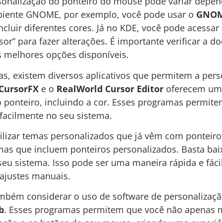
rsonalização do ponteiro do mouse pode variar depen
biente GNOME, por exemplo, você pode usar o
GNOM
cluir diferentes cores. Já no KDE, você pode acessar
sor” para fazer alterações. É importante verificar a
as melhores opções disponíveis.
as, existem diversos aplicativos que permitem a pers
CursorFX
e o
RealWorld Cursor Editor
oferecem um
o ponteiro, incluindo a cor. Esses programas permite
 facilmente no seu sistema.
ilizar temas personalizados que já vêm com ponteiro
mas que incluem ponteiros personalizados. Basta baix
 seu sistema. Isso pode ser uma maneira rápida e fác
ajustes manuais.
mbém considerar o uso de software de personaliza
b
. Esses programas permitem que você não apenas m