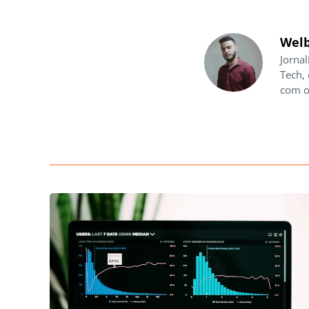
Welb
Jornal
Tech,
com o