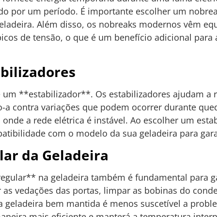
ndo por um período. É importante escolher um nobr
geladeira. Além disso, os nobreaks modernos vêm eq
icos de tensão, o que é um benefício adicional para 
abilizadores
 um **estabilizador**. Os estabilizadores ajudam a r
o-a contra variações que podem ocorrer durante qued
onde a rede elétrica é instável. Ao escolher um estabi
atibilidade com o modelo da sua geladeira para gara
ar da Geladeira
egular** na geladeira também é fundamental para g
ar as vedações das portas, limpar as bobinas do cond
ma geladeira bem mantida é menos suscetível a prob
maneira mais eficiente e manterá a temperatura inter