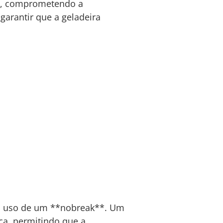
te, comprometendo a
garantir que a geladeira
 o uso de um **nobreak**. Um
ca, permitindo que a