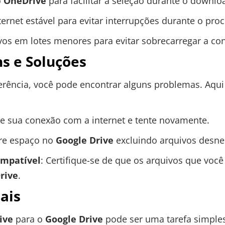
o
OneDrive
para facilitar a seleção durante o downlo
ernet estável para evitar interrupções durante o pro
ivos em lotes menores para evitar sobrecarregar a co
 e Soluções
erência, você pode encontrar alguns problemas. Aqu
que sua conexão com a internet e tente novamente.
ere espaço no
Google Drive
excluindo arquivos desne
ompatível
: Certifique-se de que os arquivos que você
rive
.
ais
ive
para o
Google Drive
pode ser uma tarefa simples