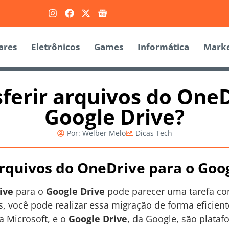
ares
Eletrônicos
Games
Informática
Marke
ferir arquivos do OneD
Google Drive?
Por:
Welber Melo
Dicas Tech
rquivos do OneDrive para o Goog
ive
para o
Google Drive
pode parecer uma tarefa c
s, você pode realizar essa migração de forma eficien
Microsoft, e o
Google Drive
, da Google, são plata