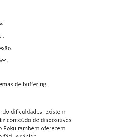
s:
l.
exão.
ões.
lemas de buffering.
ndo dificuldades, existem
ir conteúdo de dispositivos
e o Roku também oferecem
fácil e rápida.