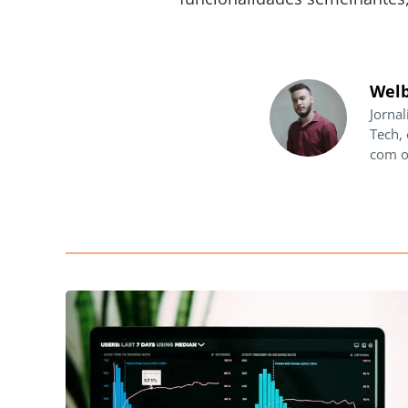
Welb
Jornal
Tech,
com o