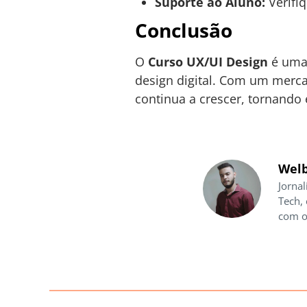
Suporte ao Aluno:
Verifiq
Conclusão
O
Curso UX/UI Design
é uma 
design digital. Com um merca
continua a crescer, tornando 
Welb
Jornal
Tech,
com o