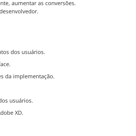
ente, aumentar as conversões.
 desenvolvedor.
tos dos usuários.
face.
tes da implementação.
.
dos usuários.
Adobe XD.