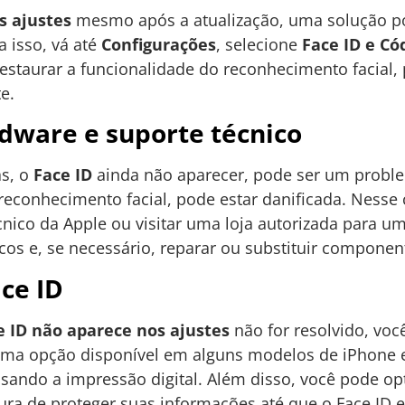
s ajustes
mesmo após a atualização, uma solução pod
a isso, vá até
Configurações
, selecione
Face ID e Có
 restaurar a funcionalidade do reconhecimento facial
e.
dware e suporte técnico
as, o
Face ID
ainda não aparecer, pode ser um probl
reconhecimento facial, pode estar danificada. Nesse
nico da Apple ou visitar uma loja autorizada para u
cos e, se necessário, reparar ou substituir component
ace ID
e ID não aparece nos ajustes
não for resolvido, voc
ma opção disponível em alguns modelos de iPhone e
usando a impressão digital. Além disso, você pode op
ra de proteger suas informações até que o Face ID 