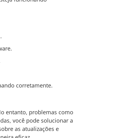
.
ware.
.
onando corretamente.
 No entanto, problemas como
das, você pode solucionar a
obre as atualizações e
eira eficaz.