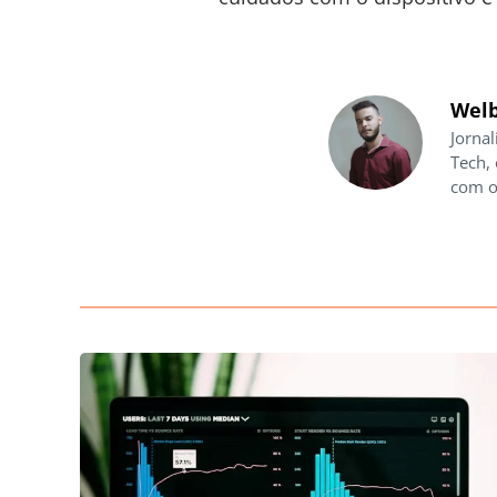
Welb
Jornal
Tech,
com o