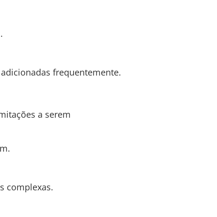
.
r adicionadas frequentemente.
imitações a serem
em.
ns complexas.