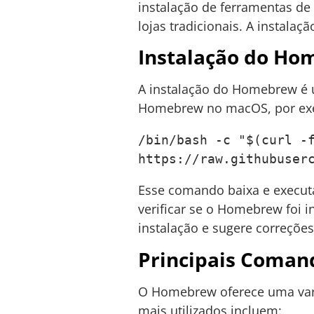
instalação de ferramentas de
lojas tradicionais. A instala
Instalação do H
A instalação do Homebrew é u
Homebrew no macOS, por exem
/bin/bash -c "$(curl -f
https://raw.githubuser
Esse comando baixa e executa
verificar se o Homebrew foi 
instalação e sugere correções
Principais Coma
O Homebrew oferece uma vari
mais utilizados incluem: