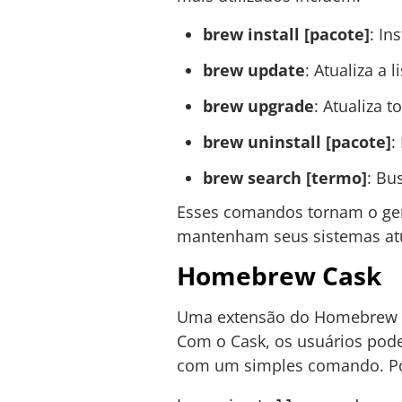
brew install [pacote]
: In
brew update
: Atualiza a 
brew upgrade
: Atualiza 
brew uninstall [pacote]
:
brew search [termo]
: Bu
Esses comandos tornam o ger
mantenham seus sistemas atu
Homebrew Cask
Uma extensão do Homebrew
Com o Cask, os usuários pode
com um simples comando. Por