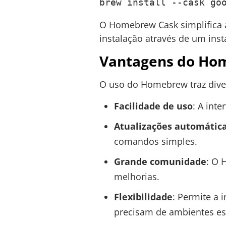
brew install --cask go
O Homebrew Cask simplifica a
instalação através de um inst
Vantagens do Ho
O uso do Homebrew traz diver
Facilidade de uso
: A int
Atualizações automátic
comandos simples.
Grande comunidade
: O 
melhorias.
Flexibilidade
: Permite a 
precisam de ambientes esp