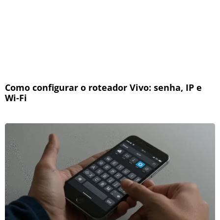
Como configurar o roteador Vivo: senha, IP e
Wi-Fi