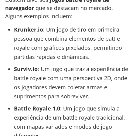
navegador
que se destacam no mercado.
Alguns exemplos incluem:
Krunker.io
: Um jogo de tiro em primeira
pessoa que combina elementos de battle
royale com gráficos pixelados, permitindo
partidas rápidas e dinâmicas.
Surviv.io
: Um jogo que traz a experiência de
battle royale com uma perspectiva 2D, onde
os jogadores devem coletar armas e
suprimentos para sobreviver.
Battle Royale 1.0
: Um jogo que simula a
experiência de um battle royale tradicional,
com mapas variados e modos de jogo
diferentes.