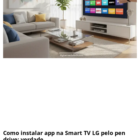
Como instalar app na Smart TV LG pelo pen
drive: verdade