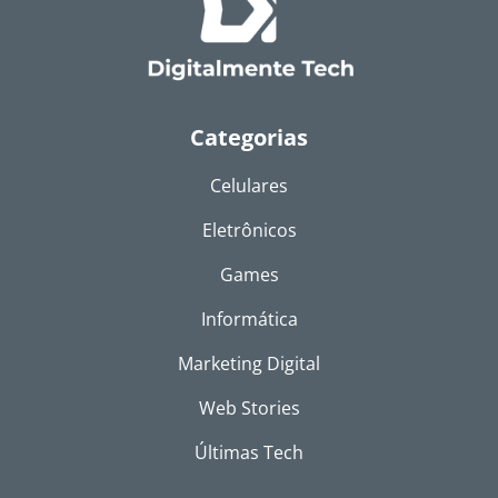
Categorias
Celulares
Eletrônicos
Games
Informática
Marketing Digital
Web Stories
Últimas Tech