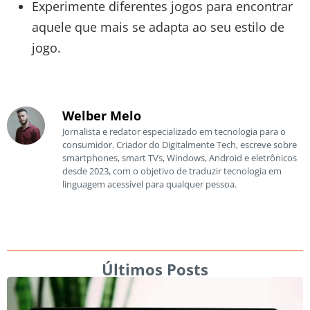
Experimente diferentes jogos para encontrar
aquele que mais se adapta ao seu estilo de
jogo.
Welber Melo
Jornalista e redator especializado em tecnologia para o
consumidor. Criador do Digitalmente Tech, escreve sobre
smartphones, smart TVs, Windows, Android e eletrônicos
desde 2023, com o objetivo de traduzir tecnologia em
linguagem acessível para qualquer pessoa.
Últimos Posts