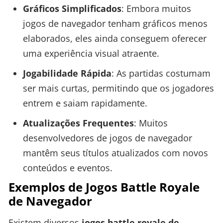
Gráficos Simplificados
: Embora muitos
jogos de navegador tenham gráficos menos
elaborados, eles ainda conseguem oferecer
uma experiência visual atraente.
Jogabilidade Rápida
: As partidas costumam
ser mais curtas, permitindo que os jogadores
entrem e saiam rapidamente.
Atualizações Frequentes
: Muitos
desenvolvedores de jogos de navegador
mantêm seus títulos atualizados com novos
conteúdos e eventos.
Exemplos de Jogos Battle Royale
de Navegador
Existem diversos
jogos battle royale de