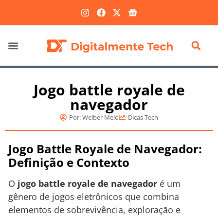
Marketing Digital
Jogo battle royale de
navegador
Por:
Welber Melo
Dicas Tech
Jogo Battle Royale de Navegador:
Definição e Contexto
O
jogo battle royale de navegador
é um
gênero de jogos eletrônicos que combina
elementos de sobrevivência, exploração e