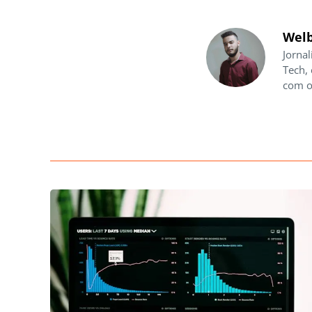
Welb
Jornal
Tech,
com o