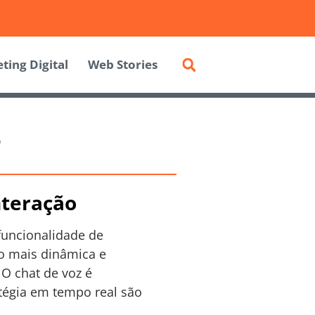
ting Digital
Web Stories
z
nteração
funcionalidade de
ão mais dinâmica e
O chat de voz é
tégia em tempo real são