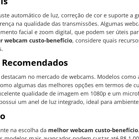
is
ste automático de luz, correção de cor e suporte a g
erença na qualidade das transmissões. Algumas we
mento facial e zoom digital, que podem ser úteis par
r webcam custo-benefício
, considere quais recurso
s.
s Recomendados
e destacam no mercado de webcams. Modelos como a 
como algumas das melhores opções em termos de cus
excelente qualidade de imagem em 1080p e um micr
 possui um anel de luz integrado, ideal para ambien
to
ante na escolha da
melhor webcam custo-benefício
as modelos mais avançados podem custar até R$ 1.00