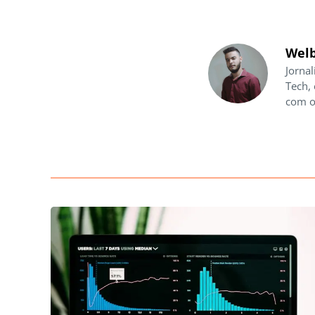
Welb
Jornal
Tech,
com o