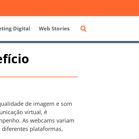
ting Digital
Web Stories
fício
 qualidade de imagem e som
icação virtual, é
empenho. As webcams variam
 diferentes plataformas,