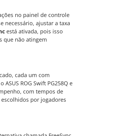
ações no painel de controle
e necessário, ajustar a taxa
nc
está ativada, pois isso
os que não atingem
rcado, cada um com
o o ASUS ROG Swift PG258Q e
sempenho, com tempos de
 escolhidos por jogadores
lternativa chamada FreeSync.