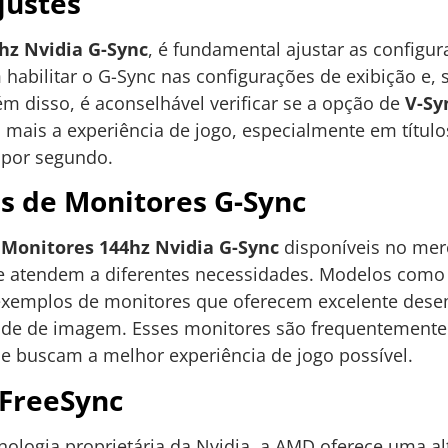
justes
hz Nvidia G-Sync
, é fundamental ajustar as configur
habilitar o G-Sync nas configurações de exibição e, s
ém disso, é aconselhável verificar se a opção de
V-Sy
 mais a experiência de jogo, especialmente em títul
 por segundo.
s de Monitores G-Sync
e
Monitores 144hz Nvidia G-Sync
disponíveis no me
que atendem a diferentes necessidades. Modelos com
 exemplos de monitores que oferecem excelente de
dade de imagem. Esses monitores são frequentemente
ue buscam a melhor experiência de jogo possível.
FreeSync
ologia proprietária da Nvidia, a AMD oferece uma a