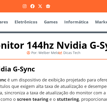
ares
Eletrônicos
Games
Informática
Marke
nitor 144hz Nvidia G-S
Por:
Welber Melo
Dicas Tech
dia G-Sync
ync
é um dispositivo de exibição projetado para ofer
tulos que exigem alta taxa de atualização e desempen
a, sincroniza a taxa de atualização do monitor com a
s como o
screen tearing
e o
stuttering
, proporcion