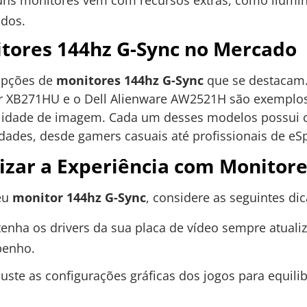
idos.
tores 144hz G-Sync no Mercado
opções de
monitores 144hz G-Sync
que se destacam
or XB271HU e o Dell Alienware AW2521H são exemplo
idade de imagem. Cada um desses modelos possui car
dades, desde gamers casuais até profissionais de eSp
zar a Experiência com Monitore
eu
monitor 144hz G-Sync
, considere as seguintes dic
nha os drivers da sua placa de vídeo sempre atualiz
penho.
uste as configurações gráficas dos jogos para equil