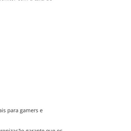
ais para gamers e
cronização garante que os