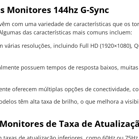
os Monitores 144hz G-Sync
vêm com uma variedade de características que os to
. Algumas das características mais comuns incluem:
 várias resoluções, incluindo Full HD (1920×1080), 
lmente possuem tempos de resposta baixos, muitas 
te oferecem múltiplas opções de conectividade, co
elos têm alta taxa de brilho, o que melhora a visi
onitores de Taxa de Atualizaçã
taxas de atualização inferiores, como 60Hz ou 75Hz