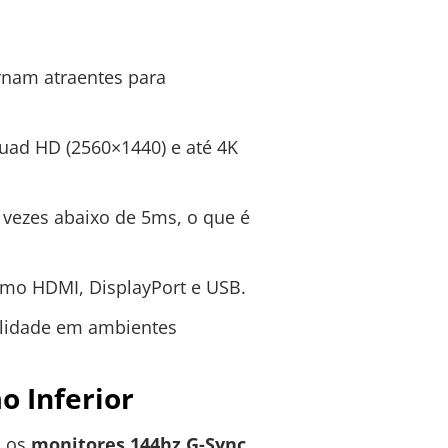
rnam atraentes para
Quad HD (2560×1440) e até 4K
vezes abaixo de 5ms, o que é
mo HDMI, DisplayPort e USB.
bilidade em ambientes
o Inferior
, os
monitores 144hz G-Sync