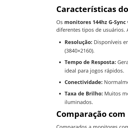
Características d
Os
monitores 144hz G-Sync
diferentes tipos de usuários
Resolução:
Disponíveis em
(3840×2160).
Tempo de Resposta:
Gera
ideal para jogos rápidos.
Conectividade:
Normalmen
Taxa de Brilho:
Muitos mod
iluminados.
Comparação com M
Comparados a monitores com 