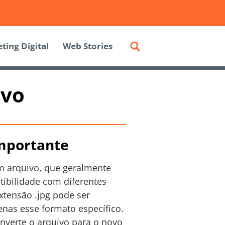
ting Digital
Web Stories
ivo
importante
m arquivo, que geralmente
ibilidade com diferentes
tensão .jpg pode ser
enas esse formato específico.
nverte o arquivo para o novo