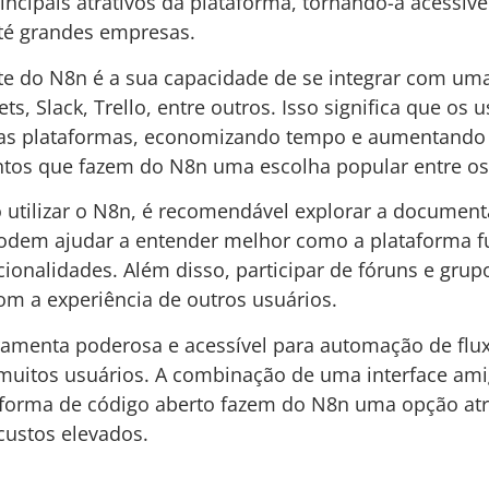
rincipais atrativos da plataforma, tornando-a acessí
até grandes empresas.
nte do N8n é a sua capacidade de se integrar com uma
ts, Slack, Trello, entre outros. Isso significa que o
as plataformas, economizando tempo e aumentando a e
tos que fazem do N8n uma escolha popular entre os p
tilizar o N8n, é recomendável explorar a documentaç
podem ajudar a entender melhor como a plataforma f
ionalidades. Além disso, participar de fóruns e gru
m a experiência de outros usuários.
amenta poderosa e acessível para automação de flu
 muitos usuários. A combinação de uma interface am
ataforma de código aberto fazem do N8n uma opção a
ustos elevados.