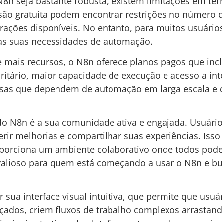
N8n seja bastante robusta, existem limitações em ter
são gratuita podem encontrar restrições no número 
rações disponíveis. No entanto, para muitos usuários
 às suas necessidades de automação.
 mais recursos, o N8n oferece planos pagos que inc
oritário, maior capacidade de execução e acesso a i
esas que dependem de automação em larga escala e
.
o N8n é a sua comunidade ativa e engajada. Usuári
gerir melhorias e compartilhar suas experiências. Iss
orciona um ambiente colaborativo onde todos podem
alioso para quem está começando a usar o N8n e bus
sua interface visual intuitiva, que permite que us
ados, criem fluxos de trabalho complexos arrastand