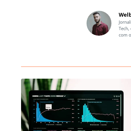
Welb
Jornal
Tech,
com o