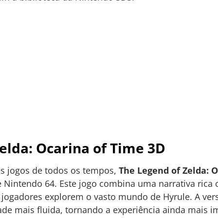
Zelda: Ocarina of Time 3D
s jogos de todos os tempos,
The Legend of Zelda: 
e Nintendo 64. Este jogo combina uma narrativa ric
 jogadores explorem o vasto mundo de Hyrule. A vers
de mais fluida, tornando a experiência ainda mais im