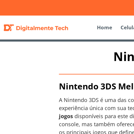
Home
Celul
Nin
Nintendo 3DS Melh
A Nintendo 3DS é uma das con
experiência única com sua te
jogos
disponíveis para este d
console, mas também oferecem
os principais jogos que defin