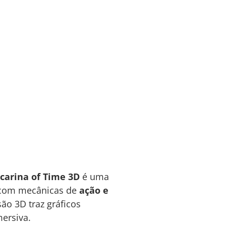
Ocarina of Time 3D
é uma
a com mecânicas de
ação e
ão 3D traz gráficos
ersiva.