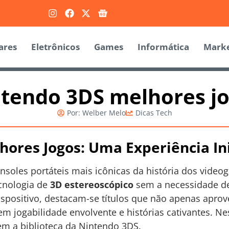
ares
Eletrônicos
Games
Informática
Marke
tendo 3DS melhores j
Por:
Welber Melo
Dicas Tech
ores Jogos: Uma Experiência In
soles portáteis mais icônicas da história dos vide
cnologia de
3D estereoscópico
sem a necessidade de
ispositivo, destacam-se títulos que não apenas aprov
 jogabilidade envolvente e histórias cativantes. Ne
em a biblioteca da Nintendo 3DS.