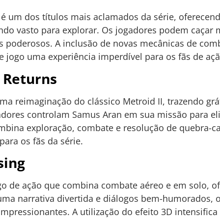
é um dos títulos mais aclamados da série, oferecen
do vasto para explorar. Os jogadores podem caçar m
s poderosos. A inclusão de novas mecânicas de comb
 jogo uma experiência imperdível para os fãs de açã
 Returns
ma reimaginação do clássico Metroid II, trazendo g
ogadores controlam Samus Aran em sua missão para e
combina exploração, combate e resolução de quebra-
para os fãs da série.
sing
o de ação que combina combate aéreo e em solo, o
ma narrativa divertida e diálogos bem-humorados, o
impressionantes. A utilização do efeito 3D intensific