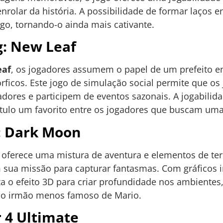
rolar da história. A possibilidade de formar laços 
o, tornando-o ainda mais cativante.
g: New Leaf
eaf
, os jogadores assumem o papel de um prefeito e
ficos. Este jogo de simulação social permite que os
ores e participem de eventos sazonais. A jogabilida
ítulo um favorito entre os jogadores que buscam uma
n: Dark Moon
oferece uma mistura de aventura e elementos de ter
m sua missão para capturar fantasmas. Com gráficos
liza o efeito 3D para criar profundidade nos ambientes
a o irmão menos famoso de Mario.
 4 Ultimate