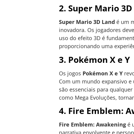
2. Super Mario 3D
Super Mario 3D Land
é um ma
inovadora. Os jogadores deve
uso do efeito 3D é fundament
proporcionando uma experiênc
3. Pokémon X e Y
Os jogos
Pokémon X e Y
revo
Com um mundo expansivo e uma
são essenciais para qualquer
como Mega Evoluções, tornam
4. Fire Emblem: 
Fire Emblem: Awakening
é 
narrativa envolvente e perso