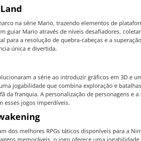
 Land
rco na série Mario, trazendo elementos de platafo
m guiar Mario através de níveis desafiadores, cole
al para a resolução de quebra-cabeças e a superação
ia única e divertida.
lucionaram a série ao introduzir gráficos em 3D e 
 jogabilidade que combina exploração e batalhas es
 fã da franquia. A personalização de personagens e a
 esses jogos imperdíveis.
Awakening
um dos melhores RPGs táticos disponíveis para a N
nagens memoráveis, o jogo oferece uma jogabilidade 