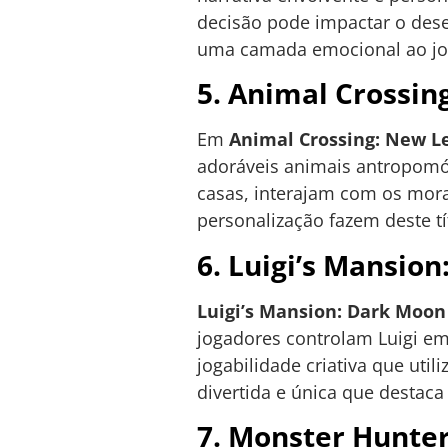
decisão pode impactar o desen
uma camada emocional ao jog
5. Animal Crossin
Em
Animal Crossing: New L
adoráveis animais antropomór
casas, interajam com os morad
personalização fazem deste t
6. Luigi’s Mansio
Luigi’s Mansion: Dark Moon
jogadores controlam Luigi e
jogabilidade criativa que uti
divertida e única que destac
7. Monster Hunter