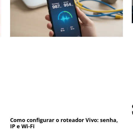
Como configurar o roteador Vivo: senha,
IP e Wi-Fi